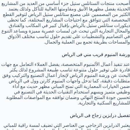
أصبحت منتجات الستانلس ستيل جزء أساسي من العديد من المشاريع
الحديثة بفضل مظهرها الأنيق ومقاومتها العالية للتآكل ولذلك يعتمد
الكثير من المصممين على مصنع ستانلس ستيل الرياض لتوفير القطع
المخصصة التي تتوافق مع احتياجات المشاريع المختلفة، كما تحظى
ديكورات ستانلس ستيل بالرياض بإقبال كبير في المكاتب والفنادق
والمحال التجارية التي تبحث عن لمسات عصرية مميزة ويساعد التنوع
في التصاميم والتشطيبات على تقديم حلول تناسب مختلف الأذواق
والمساحات بطريقة تجمع بين العملية والجمال.
ورشة المنيوم قريب مني فى الرياض
عند تنفيذ أعمال الألمنيوم المتخصصة، يفضل العملاء التعامل مع جهات
قادرة على توفير حلول متنوعة تناسب طبيعة المشروع لذلك يكثر
البحث عن ورشة المنيوم الرياض لإنجاز أعمال التصنيع والتركيب وفق
متطلبات دقيقة، كما تدخل واجهات المنيوم كارتن وول في الرياض
ضمن الخيارات المعمارية التي تمنح المباني مظهر حديث مع أداء
وظيفي متميز ويسهم استخدام التقنيات الحديثة في التصنيع في
تحسين جودة المنتج النهائي وضمان توافقه مع المواصفات المطلوبة
للمشاريع السكنية والتجارية.
تفصيل درابزين زجاج فى الرياض
يعتبر الدرابزين الزجاجي من العناصر التي تضيف لمسة راقية للمباني