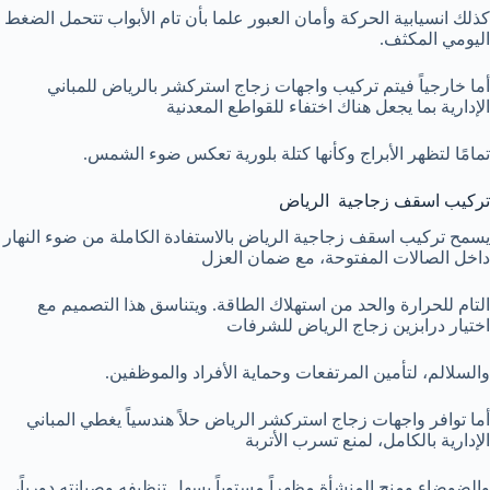
كذلك انسيابية الحركة وأمان العبور علما بأن تام الأبواب تتحمل الضغط
اليومي المكثف.
أما خارجياً فيتم تركيب واجهات زجاج استركشر بالرياض للمباني
الإدارية بما يجعل هناك اختفاء للقواطع المعدنية
تمامًا لتظهر الأبراج وكأنها كتلة بلورية تعكس ضوء الشمس.
تركيب اسقف زجاجية الرياض
يسمح تركيب اسقف زجاجية الرياض بالاستفادة الكاملة من ضوء النهار
داخل الصالات المفتوحة، مع ضمان العزل
التام للحرارة والحد من استهلاك الطاقة. ويتناسق هذا التصميم مع
اختيار درابزين زجاج الرياض للشرفات
والسلالم، لتأمين المرتفعات وحماية الأفراد والموظفين.
أما توافر واجهات زجاج استركشر الرياض حلاً هندسياً يغطي المباني
الإدارية بالكامل، لمنع تسرب الأتربة
والضوضاء ومنح المنشأة مظهراً مستوياً يسهل تنظيفه وصيانته دورياً،