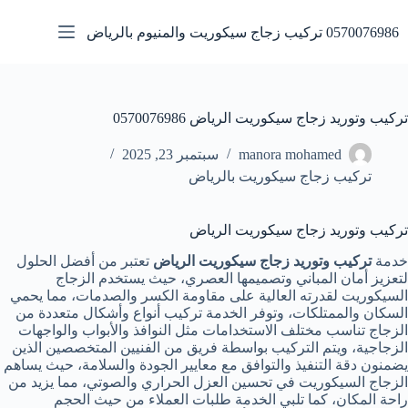
لتجاوز
لى
0570076986 تركيب زجاج سيكوريت والمنيوم بالرياض
لمحتوى
تركيب وتوريد زجاج سيكوريت الرياض 0570076986
manora mohamed
سبتمبر 23, 2025
تركيب زجاج سيكوريت بالرياض
تركيب وتوريد زجاج سيكوريت الرياض
خدمة
تركيب وتوريد زجاج سيكوريت الرياض
تعتبر من أفضل الحلول
لتعزيز أمان المباني وتصميمها العصري، حيث يستخدم الزجاج
السيكوريت لقدرته العالية على مقاومة الكسر والصدمات، مما يحمي
السكان والممتلكات، وتوفر الخدمة تركيب أنواع وأشكال متعددة من
الزجاج تناسب مختلف الاستخدامات مثل النوافذ والأبواب والواجهات
الزجاجية، ويتم التركيب بواسطة فريق من الفنيين المتخصصين الذين
يضمنون دقة التنفيذ والتوافق مع معايير الجودة والسلامة، حيث يساهم
الزجاج السيكوريت في تحسين العزل الحراري والصوتي، مما يزيد من
راحة المكان، كما تلبي الخدمة طلبات العملاء من حيث الحجم