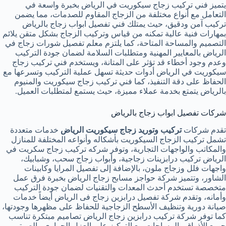
يتميز فني تركيب زجاج سيكوريت في الرياض بخبرة واسعة في
التعامل مع أنواع مختلفة من الزجاج المقاوم للصدمات، مما يضمن
تركيب آمن ودقيق، حيث يمتلك فني تفصيل ابواب زجاج بالرياض
بمهارات فنية عالية تمكنه من قياس وتركيب الزجاج بشكل متقن يلائم
التصميم والمساحة المتاحة، كما يلتزم معلم تفصيل شورات زجاج في
الرياض بالمعايير المهنية ومتطلبات السلامة لضمان جودة التركيب
وعدم وجود أخطاء قد تؤثر على المتانة، ويستخدم فني تركيب زجاج
سيكوريت في الرياض أدوات حديثة تسهل عملية التركيب وتسرعها مع
الحفاظ على دقة التنفيذ، كما فني تركيب زجاج سيكوريت والمنيوم
بالرياض يتمتع بخدمة عملاء مميزة، حيث يستمع لمتطلبات العميل.
شركات تفصيل ابواب زجاج بالرياض
تقدم شركات
تركيب وتوريد زجاج سيكوريت الرياض
خدمات متعددة
تشمل تركيب الزجاج السيكوريت بأشكاله وأنواعه المختلفة للمنازل
والمكاتب والواجهات التجارية، وتوفر شركه تركيب زجاج سكريت في
الرياض تركيب درابزينات زجاجية، وأبواب زجاج سحب، وشبابيك،
واجهات فلل وزجاج ملون، بالإضافة إلى تفصيل المرايا وكابينات
الشاور، وتتميز شركة حواجز مسابح زجاج الرياض بخبرة فرق عمل
متخصصة تستخدم أحدث المعدات والتقنيات لضمان جودة التركيب
وأمانه، وتقدم شركة تفصيل درابزين زجاج فى الرياض أيضاً خدمات
صيانة دورية وتنظيف الأسطح الزجاجية للحفاظ على مظهرها وجودتها،
كما توفر شركة تركيب درابزين زجاج الرياض تصاميم مبتكرة تناسب
جميع الأذواق والمساحات مع التركيز على العزل الحراري والصوتي.